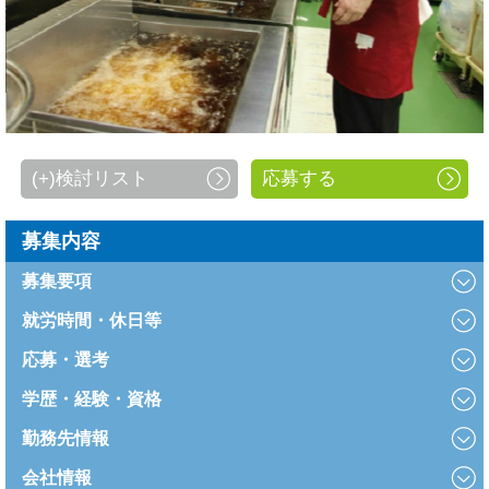
(+)検討リスト
応募する
募集内容
募集要項
就労時間・休日等
応募・選考
学歴・経験・資格
勤務先情報
会社情報