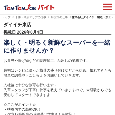
トップ
十勝・帯広エリアの仕事
帯広市の仕事
株式会社ダイイチ 製造・加工・
ダイイチ東店
掲載日 2026年8月4日
楽しく・明るく新鮮なスーパーを一緒
に作りませんか？
お弁当や揚げ物などの調理加工、品出しの業務です。
最初はレシピに沿った惣菜の盛り付けなどから始め、慣れてきたら
簡単な調理や下ごしらえをお願いしていきます。
入社後は十分な教育を行います♪
先輩スタッフが丁寧に仕事を教えていきますので、未経験からでも
安心してスタートできますよ！
☆ここがポイント☆
・扶養内での勤務OK！
・夕方17時以降の時間帯は学生さんも歓迎！